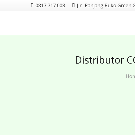
0817 717 008
Jln. Panjang Ruko Green 
Distributor 
Ho