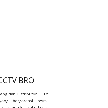
 CCTV BRO
sang dan Distributor CCTV
yang bergaransi resmi.
cctv untuk skala besar