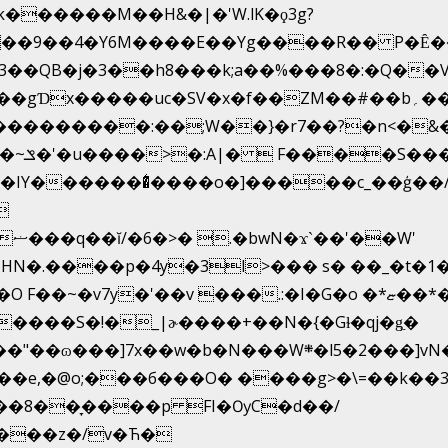
k������M��H&�|�'W.lK�ϙ3g?
�3��QB�j�3��h8���k;a��%���8�:�Q��
f��ZM��#��b؍�� g� _��G��j%���N2rZ�{k��]x{6��?
��*�
�
HN�.����p�4y
�3l>��� s� ��_�t�
 ���.:�I�G�o �*ޏ��*��W;�Ww��CK�۽�� �_��G?
����S�!�_|ɚ����+��N�{�Gɫ�qj�g͖�
�N���W܍�l5�2���]vN���$�B�SX�ӽ��'��
e,�@o;���б���O� ����g>�\=��k��3���
ϸ��8��ָ����p FI�ѸC�d��/
\���z�/v�Ћ�