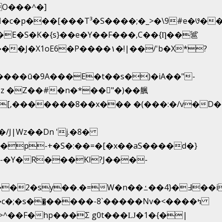
��T³�S����;�_>�\9#e�꣗������ɓ<��N�o�C�
�J�X1oE6�P����۱�!|��/'b�X*?
����ū�9A���E�t��s�)�iA��"-
�[,�������8��x��� �(���:�/v�D�
�Y�R���KI?J���-
�̺�����-8`�����Nvߤ����>�