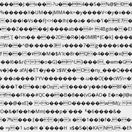
�����X�UM��jMMA�k=�y����V<�y�x��c
�ӑ��I�Vs��FJ<>l��lh{��a
� �6v�ߖ�E7��"I�ȶmZ)i�3� ���:���,
����Z�����J:����ab��4+ 4Bgde��EX
j�\����%�E6�[m.`[ �hm�� ���2D�R�}�0M㉀*{C�k] ��
�
 �W��^@�:����3 v����7�g����s���
]?f �� �۷X�M�$A'lc�8r�Q�4���x
��l6�&r{ �o�G}�^L}���I_�wm�G
�� afAJ�ET�y��`z$W'̮��O;�ny_���Q�
�a����3'YѴ�������~�˖u��O[��cW5\=�SI��
���T�E��z�Oɱ,ҹ(����'y��d��8F�~놀
��FK��#QC���B�8��(vG�AO� E�n�J!@e40��
��@�xE]� <o���O�֙�����wM(ɀ �
�O�&�f��h�Mm)���p�`���ᅢ�6����&�
7%���:[���j�x ��1��]�f�,���O
� =y�1 ьo�H �`����H x$�5�(�KANU-�