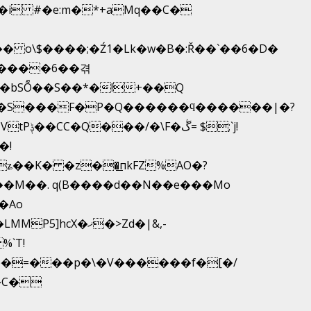
 o\$����;�Ź1�Lk�w�B�:Ř��`��6�D�
�����6��겪
���bSȬ��S��*�!+��Q
 ��S���F�P�Q������ϥ������|�?
�!
ʑ��K� �z��͟пkFZ%AO�?
��M��. q(B����d��N��e���Mo
X�ޚ�>Zd�|&,-
�=���p�\�V������f�[�/
�C�