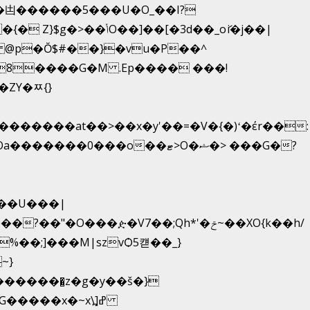
凷������5���U�O_��I?
�[�3d��_oަi�j��|
 @p�Ŏ$#��}�vu�P��^
8����G�M .Ep���� ���!
ZY�ﾹ{}
���ዽ�V7��;Qh*'�ݗ~��XO{k��h/
���x�~x\߽]ߝ