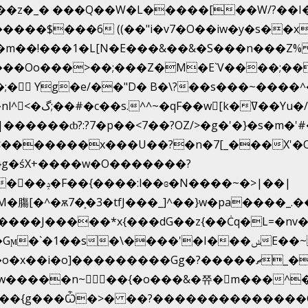
�z�_� ���Q��W�L�����[��W/?��I�
6 ((��"i�v7�O��iw�y�s��x�{� Z}$g�>��ݳO��]�
�m��!���1�L[N�E���&��&�S���n���Z%
���Oo���>��;���Z�M�E`V����;��
�򜸥 Yg�e/��"D�
B�
\?��s���~����^�
[k�ߜ��Yu�/
�����*x{���dG��z{��Ċq�L=�nv���?��"�O
��{g���Ѽ�>� ��?��������������G��