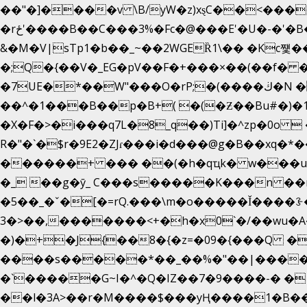
��"�]����v \B/yW�z)xȿС��<���
�rځ'����B��C���3%�Fc�@���E'�U�-�'�B��:)�H���}�`,����+�2���,;b,�`���-A.$��ہ(����[�ey�S���|�?
&�M�V|sTp1�b��_~��2WGEȐ1\�� �Kc쩇���d
�;Q�{��V�_EG�pV��F�+���×��(��f�
�7UE�*��W"���O�rP;�(����ڬ�N ��n�;W����yzp�%�Aá8� � �$����qVh�ԤhHA�=ɵd�KF?�hj�t�(h�
��^�1���B��p�B+( �(�Ƶ��Bu#�)�1Q
�X�F�>�i���q7L�8_q��)Ti]�^zp�0o 
R�"�`�$r�9E2�ZJɾ���i�d���@g�B��xq�
������+ ��� ��(�h�qҵk� w���us�@QN��]=
�_ ��g�ӯ_ C���s�����K���n ��
�5��
_�ˇ�[�=rQ.���\m�o�����Ǐ����ꗿ
3�>��,�������<+�h�x0`�/��wu�A�E�ޥ������ǿ������m��d�C��9��e�D��1�2�
�)�+�J{��8�{�z=�09�{���Q �k����A�_
����s�����*��_��%�"��|������
�`�����G~I�^�Q�IZ��7�9����-� 
��l�3A>��r�M����$���yҢ����1�B��