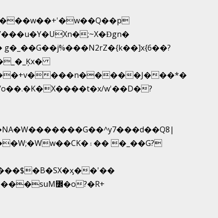
V���u�Y�UXn�;~X�Ɖgn�
1�NA�W�������G��^y7���d��Q8|
sսM߼�o?�R+