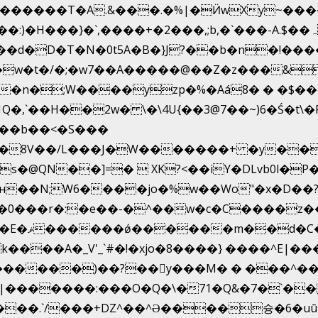
������T�A.&���.�%|�Ӥw
Xy~��
�D�T�N�0t5A�B�}J?��b�n�!����}�g�8
 �w�t�/�;�w7��A�����@��Z�z���&
�,`��H��2w� \�\4U{��3@7��~)6�Ś�t\�
 ��b��<�S���
*��8V��/L���J�W�������+ �y��-�
�  XK?<��iY�DLvb0l�P�^��Oʔ��CX۝`�;`��)
н��N;W6����jo�%w��Wo"�x�D��?
�0���r�:�e��-�^��w�c�C����z�
/��H�T
V'_`#�!�xjo�8����} ����^E|��� ��J���x�Y�ݜ�}I
���)��?��򥞾y���M� � ���^����
�|�������:���O�Q�\�71�Q&�7�`�
��.`/���+DZ^��^Ə����슝�6�uū�%