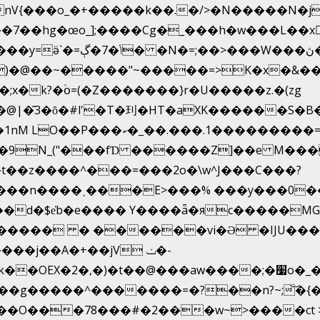
g�œo_];����Cg�_���h�w���L��x�c�p���[�
�e�Y��F���,C��{Ƞ��䣉
)�@��~�����"~�����=>K�x�&���
x�k?�ؑօ=(�Z�������}r�U�����z.�(zg
�@|�͂3�ȏ�#l'�T�㺫�HT�aXK������S�B
�=z �Z��#�n�*��"�)��䑺
.ʳ��9N_("���fƊ ������Z]��e M��
b��t��z����^���=���2o�\w^J���C���?
����� � ������vi�Ə �IJU���-
���j��A�+��jV ݖ�-
����^�������=�?��n?~;͝�{�c�;�s�