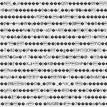
�N_�ݚV�����^��;���QSY������09�/nV{���o_�+�����k��.�/>�N�����N�jO���^�]
<8�w�������0�o��/_��y�^�͝�x��.����7��h
���������v?G��.o�M���;��������y=ӛ`�=ݳ�7�ڳ� �N�=;��>���W���ڽ�E�S�K�{s}�
�Ƿ�=�+s�W�ȿ��@����r�]@�`?��B��
�����%l�7q'@�~aȘ?�=A��}���z�R�!z�;
'Aj^��&�Ҋ��^��W�L��
��5��=��1<�FK
��"�)T�������J��������Y\Q�ִ�1nM LO��P���ކ�_��.���.1��������
�T�82�}p�}P��x���`��g��#l`)C�
6l7�Gw�'cf-7��l�/tĈo/��0���@- �
��]�]'���Xڦ+�J�K@���`*OnP�F�I�����n����ˎ���E>���% ���y���0��/J|Wz��Dn 'j.�8�
�%w��ʃ����t��{y����J����ޕ���r��d�$e҅b�e���� Y����ǟ�яc�����MG�p-+�S�:��=�[�x��aS����d�}
�HʂU�#;��^���W�>1��v�G�Bn&�
��}9&ǔr)��O�_�{ЯF� _�^Ə/_� Yz�c�����
�(yc�8����C�6���43��ߴ��O��͒�Ѵ�k��OEX�2�,�)�t��@���aw����;�׷o�_��2�sy��.�=W�n��߃�{4��ߑ��i�8V6v4W�9��s���g�
���] �e��m��|x�����Y�� >$�������g�
��\�܃�˓n >�� �NzG8E�4+�7����o�%���O���78���#�2���w~>����ct >^��F�hp���Σ g0t���Ǉ�1�{�|