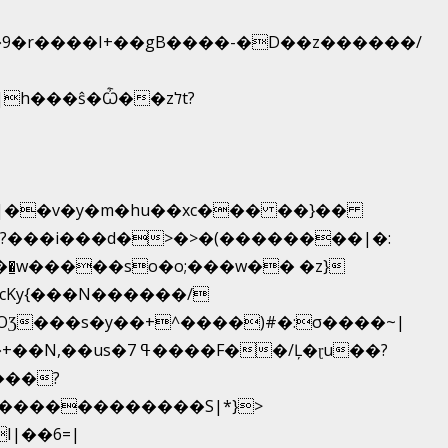
|�9�r����I+��gB����-�D��z������/
_|��v�y�m�hu��xc��� ��}��
��͇w�����so�o;���w�� �z}
OƷ���s�y��+^����)#�:σ����~|
��������������S|*}>
I|��6=|