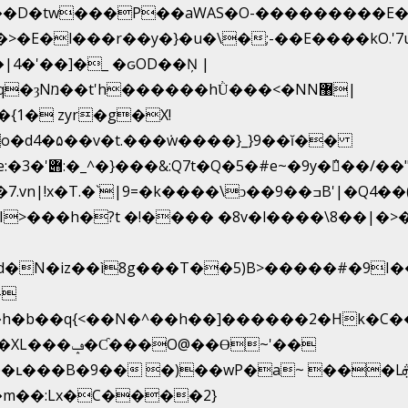
�D�tw���P��aWAS�O-���������E�3�
>�E�l���r��y�}�u�\�;-��E����kO.'
4�'��]�_ �ԍOD��Ņ |
�{1� zyr�g�X!
h�{�T
�k����\ͻ��ߏ��9B'|�Q4��(��X�N1�/=
d�N�iz��ì8g���T��5)B>�����#�9I
-
�h�b��q{<��N�^��h��]������2�Hk�
��Ɵ~'��
m��:Lx�C����2}