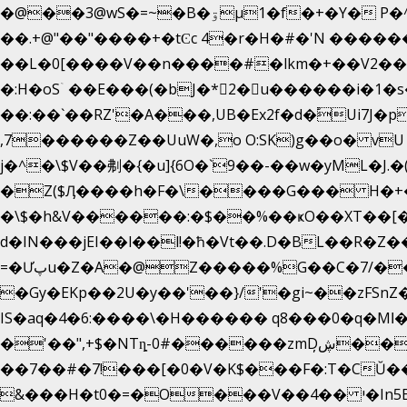
�@��3@wS�=~�B�ۊµ1�f�+�Y� P�^��ҕ�Tە�iV�~�zhN��b�Xs �>�\�[���6ʋ�i #�e:m�*+aMq��C�
��.+@"��"����+�tϾc 4�r�H�#�'N �����
��L�0[����V��n����#�lkm�+��V2���
�:H�oSۤ ��E���(�bJ�*2�u������i�
��:��`��RZ'�A���,UB�Ex2f�d�֠Ui7
,7������Z��UuW�,o O:SK)g��o� v
j�^�\$V��刜�{�u]{6O�`9��-��w�yML�J.�(טv�Œ��y� }�M��H���x����O+}�4|VtPݙ��CC�Q���/�\F�ڴ= $;`j
�Z($Ӆ����h�F�\����G��� H�+�
�\$�h&V������:�$��%��ҝO��XT��[��
d�IN���jEI��l��l!�ħ�Vt��.D�BL��R�Z�
=�Ưپu�Z�A�@Z�����%G��C�7/����l ��^~�j��� J��5pX^�.Gx�;��Ao
�Gy�EKp��2U�y��'��}/'�gi~��zFSnZ�u�t�h
IS�aq�4�6:����\�H������ q8���0�q�Mߊ����[e��z(��)z �E��_ӦD0f��L�� `I*� %`T!
�'��",+$�NTȵ-0#������zmDڜ̦�
�
��7��#�7!���[�0�V�K$���F�:T�CŬ�
&���H�t0�=�O���V��4�� י�In5E���:�V,���P/�.�V��-