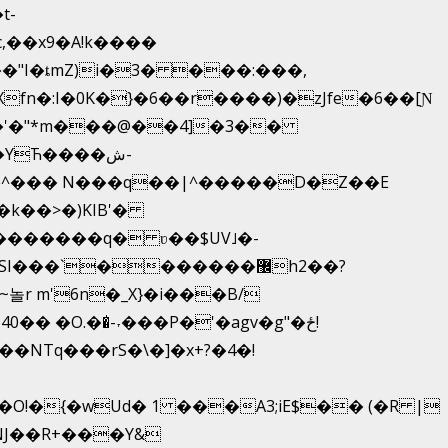
,��x9�A!k����
fn�:I�0K�}�6��r����)�zJfe�6��[Ɲ
�'�"*m���@��4]�3��
YЋ����ش-
{�^��� N���q��|^�����D�Z��E
�k��>�)KIB'�
��������q� ʋ��$UV˩�-
�`�������޼h2��?
r m'6n�_X}�i���B/
 �O.��̍-˕���P�'�agv�g"�ځ!
�NTq���rS�\�]�x+?�4�!
!�{�wUd� 1 ���A3;iE$�� (�R |
ENJ��R+���Y&