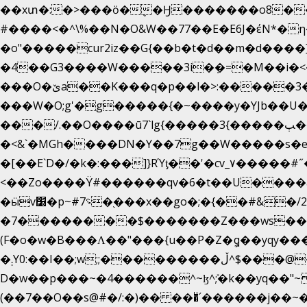
��xտ�:�>���ӧ�ܷ�Ӈ�������ο8���I�
#����<�^\%��N�O&W��77��E�E6J�έN
�o"�����cur2iz��G{��b�t�d��m�d����]�h
�4��G3����W�����3i�ܼ�=�M��i�<��&_>e�͋'�����Eb"7� v�
���O�ێa��K���q�p��l�>:�����3�~��}
���W�O;g'�g�����{�~����y�YJb��U
���/.��O����ū7`lg{�����3{�����ﭓ��ltr �x�vr�#����;�k�/
�<&`�MGh����DN�Y��7g��W�����s�
��˝#�����۷O � �O�_|����\���?���i���d�>�>�(��������|�:
<��Zo����Ϋ#������qv�6�t��U����a��
�ӹv׸�p~#؝7�֭���x��go�;�{��#&�/2���j���pO����/^�<�>ޝx7O�"\%�����cKy{���N������/
�7��������$�������Z���ws���.�
(F�o�w�B���Ʌ��"���{u��P�Z�ީq��yqy����ܙ��=��x���>����+�}���Qޝ��?�}i�+��N,��us�7 ߟ����F��/Ļ�ɽ
�܄Y0:��I��;w;;���������ڵ^$�͏��@�����֡�t��v�_�:G���i;GWR�n4�gO������?
D�w��p���~�4������^~ɮ^ܺ;�k��yq��"
(��7��O��s@#�/:�)�� ���ͧ՛������j��~