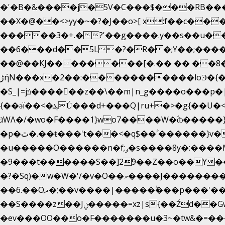
�'�B�&����j�5V�C���$���RB���
��X�@��<>yy�~�?�J��o>[ x:f��c�������$���
�����3�+.�?'��g����.y��s��u�
��6���d��5L�?�R� �;Y��;���
��@��KJ��������[�.�� �� ��8�;
����������loϿ�{�nl^<�گ;��#�c��s.^^~�qF��w
ڑήN���x�2��:�
�S_|=jݿ������z��\��m|n_g����o���p�|������ȸ?:?7�p��<7��?OZ/>�g�'�}�s�m�'#�������at��>��x�y'��=�V�{�)ʻ�έr��:
{��ǝï��<�ܓǗ���d+���Q|ru+�>�g{��U�<�������x���U��?�n�7[_���X'�Oa�������0���o��ޓ>O�ޝ�> ���G�?
גּWΛ�/�wo�F����1}wo7����W�۫ȸ�����}g�śX+����w�O�������?
�p�ٿ�.��ŧ���'t���<�q$��۫'������}v����ݚ�F��{����:l��ɞ�N����~�>|��|
�u�����O������n�f;ݛ�s����8y�:����M�膓[�^�ѫ7�͕�3�tfJ���_]^��}w�pa����_.���U���|
�9���t������S��]2ܰ9��Z��o��Y�����J
�?�Sq)�w�W�'/�v�O��މ����J��������Gϻ�`�1��s�\����'�I���ݭE��~%��;]���M|szvѺ5컏��_}
��6.��Oދ�;��v����|�����ۖ���p���'��o�x��i�o]���������Gg�?�����ޗ_�~}
��S����z��Jݧ�����=xz|sܼ{��Źd��Gw�����n~𳏮 ��{�o���&�쮸�󧽑m���^�������̺z�g�y��š�}
�ev���OO��o�F�������u�3~�tw&�=��