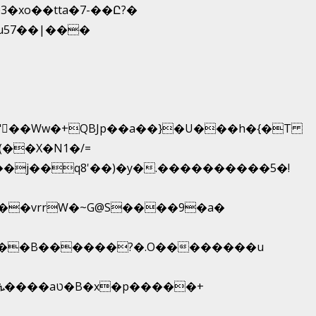
xo��tta�7-��Ը?�
7u57��|���
���vrrW�~G@S����9�a�
C���B������?�.O��������u