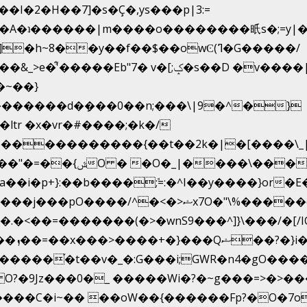
2�H��7]�s�Ç�,ys���p|3:=
*�η�A�ʇ������|m����o��������㫝s�;=y
~8��y��f��$��owϾ(ߣ�G�����/
[;ݤ�s��D �v����|h���ŝ�Ѽ��zלt?
�������d�ܻ���0��n;���\|9�^�}
e�����������{��t��2k�|�[����\
�[��E`D�/�k�:���]}RΎƫ��'�cv_ݜ}��=�
i�p+}:��b����ܽ;=:�^I��y����}or�E
<��=�������(�>�wnS9���^]}\���/�[/I
u��?
~ O?�9Jz���0�_ �����Wi�?�~g���=>�>
����C�i~�� ��oW��{������Fp?�O�7o