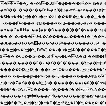
���y[�F�8�ϫ0ŀ�վ���!�!�M $i�#˲-
�=O��~�b��q��Fnظ���wo%�Ʃe���+gI��9��4�Y6M����E��Yg����R�� P�Ȇ����w��+'�w��Q��p
�$l�n�4�(��Yb� �Z9 ���IR��'v���
+k���f4Ԏ���~sM�����[=��6�S�Y�i�����gƊx�����uc�SV�x�
�o��C�iLN�ˉ��]�{o�O����{��S�y���s<ٳ���������:��;W��}�r7��?�n<�&�_�_Ķx�
��'�>�z���Uvb�A����pљ����$�<(��M,�~ݏ�'�u����>�:A|�  F����S����+v����n�����J�
�3L�$��e��w߼���?��i��������D|��IY�������͛����o�]�����c_��ģ��/o��.�K�X����t�x/w'��D�?
t�.��w�'�1W¼ݕޮ��z�o�\Kf��0���O
$ ��í�CQ��.G=��ڍo@qw�D�O;�ZH��啸�hޟ���q��ĭ/�6�>� .�bwN�ϫˋ��'��W'
-����;�����R�ku�X��S�]���_�'��6
�����O}818}�=��ke'rX�sr���z��E�1�O F��~�v7y�'��v
���]��=��pv�I^v~t�:�~6?�������3vΚs/�
�~y�Z�Y����k}o�'�����y��{�0{��'ƻw��"��ɷ���]7x��w�b
�ǉ�۱�sCW5.:O݉�����j���2�`�z;#d;V����
<�����<}|q���y��'O����;lg^�b�C
��6�^��{�~�Π�*Eȼ�
Ư���g�::�