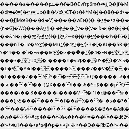
�����a�����pܜ��f��vfrp6m�ϦQ�jf�M����J:�x��-?u��4��5�%@$0 �t-
�d�)�Ux�ik�\/bCΤ�t�k*M�J��8��d>�%
���J]Mce9���$�V]�����wE)�(�"��+z���
{n�G]�WQ���A|�:���_]v��]v�l&�j�z�Ҙ
��&Ń�ڊ��Z 4� J,ޟ2s�
���nT�':Ic�/e ��Mu�4�~B�[�)U��5R
Y�'n��l�`)�F↣��l8t�G���͑��4�FN�
���3�U0;�-����h�yb$��DS�f�Vs5�
�L�9�A4d������G���7��V� � �w�}
�L����Z��AY��~ rԮ`�����-a!�� �
�sq�����_}@X���t��s6�So$��l�pQ
����\��i8����:�-����V_�l1l�c@��#�f
���)j<5������;�f��aX���_�s��?�
�`���\>�����˴�����&�B�=�As͒K
�w��#cp4����c�k��=�����d62�
�u1���>a*s4J�p�<Ji��Q��R!xZ�!��