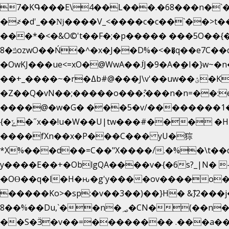
7�KԳ���E\4��L���.�68���n�`�
�
҂�d'_��ǋ����V_<����c�c��`��>t��
���*�<�&O©'t��F�;�p����� ���5O��{�|
ݿ�8ozwO��Ń�^�x�J��D%�<��͉q��e7C��q�ȝNמ��t'h������hǛ���<�NN޸|
�OwKJ���ue<=xO�@WwA��J́J�9�A�݈�I�}w~�n
��+_����~�r�ߡb#@���J\v'��uw��ؽ�Ko�d4�۵��v�t.���݁w����}_}9��ĭ��
�Z��Q�vN��;�����o���;͋���n�n=��:e:�݋'�3:�_^�}���&:Q7t�Q�5�#e~�9y�݅󈽻��/��"��Ww�+QBJp��a��}�U���
����@�w�G� ���5�v/��������1�7.vn|!x�T.�`|9=
{�ݻ�˝x��!u�W��U|tw���#��� �HI>���h�?t �!���� �8v�l����\8��|�>��j��q8'��)�y�.����������5�!
����fXn��x�P���C��� yU�猔
*X%���d��=C��"X����/.�%�\t��
y����E��+�OblgQA����v�{�6s?_|N� 
�OƟ��q�l�H�ԋ�g'y����ov����o
�����Ko>�sp:�v��3��)��}H� &݉}2���j�XL���ݡ�Ƈ���O@
8��%��Du,`��n�؃�CN�(��n��ւ���B�9�� �)��wP�a~ ���Lܞ����aט�B�x�p�����+
��S�Ӟ�v��=�������� .���a��