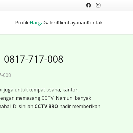
Profile
Harga
Galeri
Klien
Layanan
Kontak
✓ 0817-717-008
7-008
i juga untuk tempat usaha, kantor,
ah dengan memasang CCTV. Namun, banyak
hal. Di sinilah
CCTV BRO
hadir memberikan