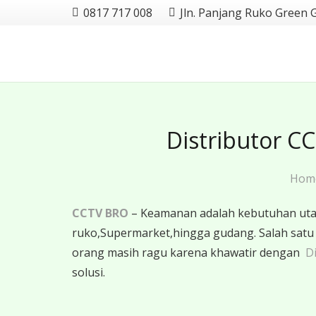
0817 717 008
Jln. Panjang Ruko Green 
Distributor C
Hom
CCTV BRO
– Keamanan adalah kebutuhan utama
ruko,Supermarket,hingga gudang. Salah sat
orang masih ragu karena khawatir dengan
Di
solusi.