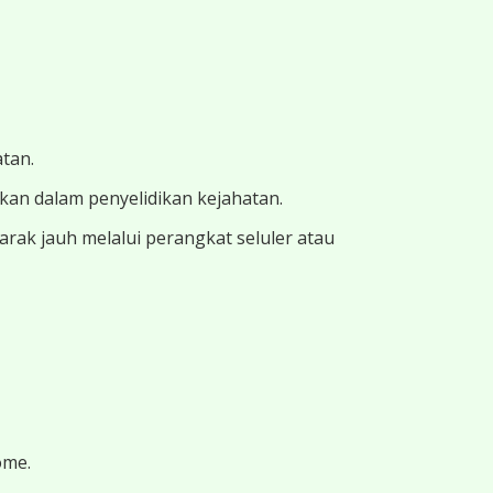
atan.
ukan dalam penyelidikan kejahatan.
ak jauh melalui perangkat seluler atau
ome.