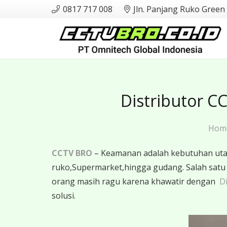
0817 717 008
Jln. Panjang Ruko Green
Distributor C
Hom
CCTV BRO
– Keamanan adalah kebutuhan utama
ruko,Supermarket,hingga gudang. Salah sat
orang masih ragu karena khawatir dengan
Di
solusi.