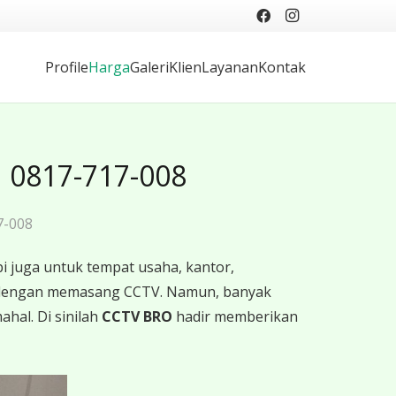
Profile
Harga
Galeri
Klien
Layanan
Kontak
✓ 0817-717-008
7-008
i juga untuk tempat usaha, kantor,
ah dengan memasang CCTV. Namun, banyak
hal. Di sinilah
CCTV BRO
hadir memberikan