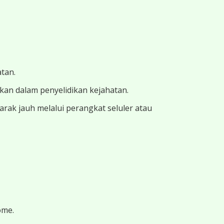
atan.
ukan dalam penyelidikan kejahatan.
ak jauh melalui perangkat seluler atau
ome.