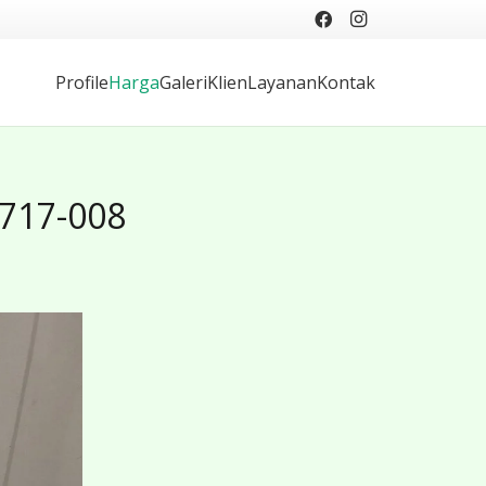
Profile
Harga
Galeri
Klien
Layanan
Kontak
-717-008