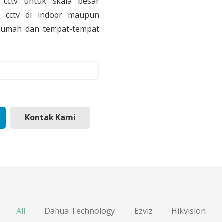
cctv untuk skala besar
 cctv di indoor maupun
, Rumah dan tempat-tempat
Kontak Kami
All
Dahua Technology
Ezviz
Hikvision