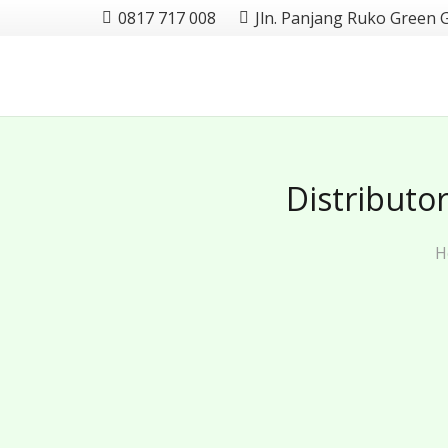
0817 717 008
Jln. Panjang Ruko Green 
Distributo
H