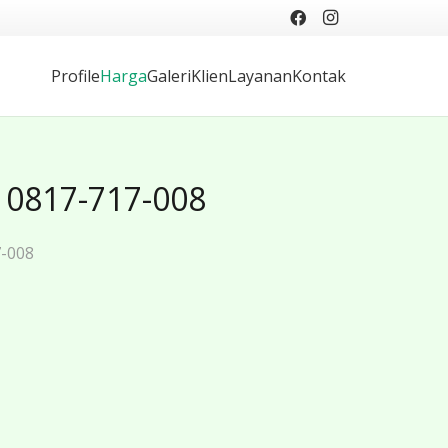
Profile
Harga
Galeri
Klien
Layanan
Kontak
 0817-717-008
7-008