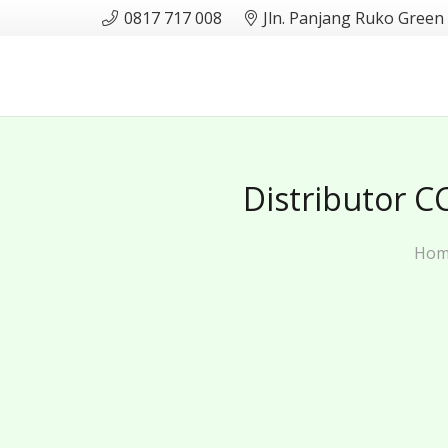
0817 717 008
Jln. Panjang Ruko Green
Distributor 
Hom