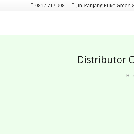
0817 717 008
Jln. Panjang Ruko Green 
Distributor
Ho