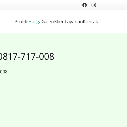
Profile
Harga
Galeri
Klien
Layanan
Kontak
0817-717-008
-008