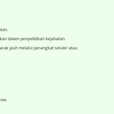
atan.
ukan dalam penyelidikan kejahatan.
ak jauh melalui perangkat seluler atau
ome.