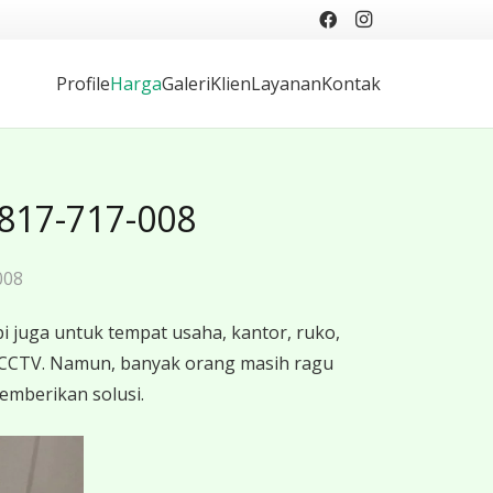
Profile
Harga
Galeri
Klien
Layanan
Kontak
0817-717-008
008
 juga untuk tempat usaha, kantor, ruko,
 CCTV. Namun, banyak orang masih ragu
emberikan solusi.