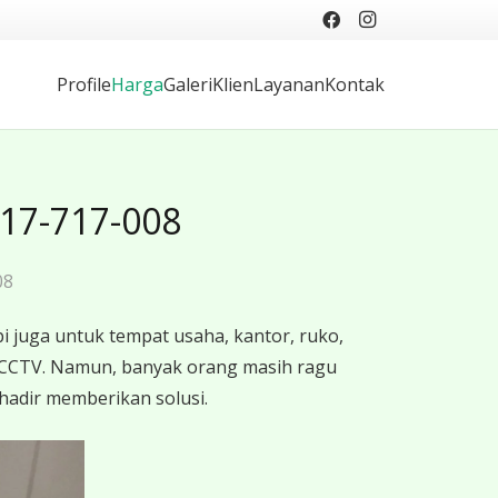
Profile
Harga
Galeri
Klien
Layanan
Kontak
817-717-008
08
 juga untuk tempat usaha, kantor, ruko,
 CCTV. Namun, banyak orang masih ragu
hadir memberikan solusi.