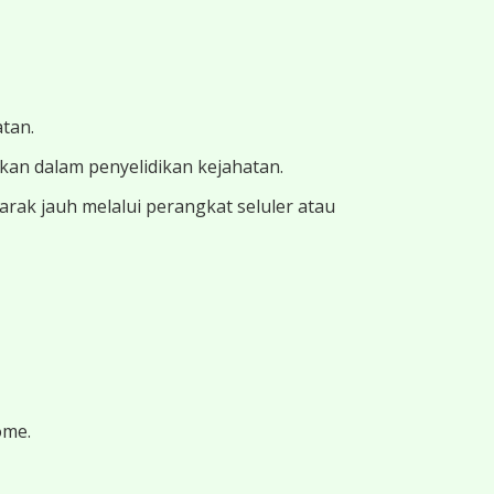
atan.
ukan dalam penyelidikan kejahatan.
ak jauh melalui perangkat seluler atau
ome.