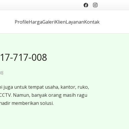
Profile
Harga
Galeri
Klien
Layanan
Kontak
817-717-008
08
 juga untuk tempat usaha, kantor, ruko,
 CCTV. Namun, banyak orang masih ragu
hadir memberikan solusi.