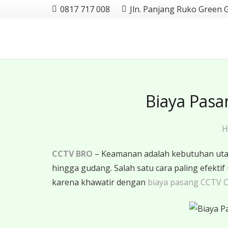
0817 717 008
Jln. Panjang Ruko Green 
Biaya Pasa
H
CCTV BRO
– Keamanan adalah kebutuhan utama
hingga gudang. Salah satu cara paling efe
karena khawatir dengan
biaya pasang CCTV 