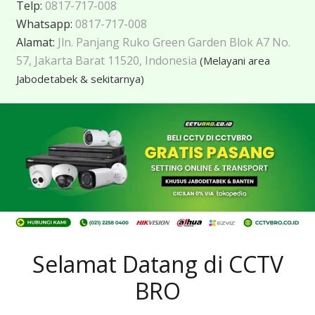
Telp:
0817-717-008
Whatsapp:
0817-717-008
Alamat:
Jln. Panjang Ruko Green Garden Blok A7 No.
57, Jakarta Barat 11520, Indonesia
(Melayani area
Jabodetabek & sekitarnya)
Selamat Datang di CCTV
BRO