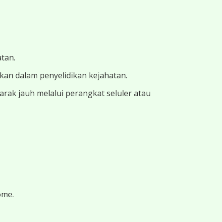
atan.
ukan dalam penyelidikan kejahatan.
ak jauh melalui perangkat seluler atau
ome.