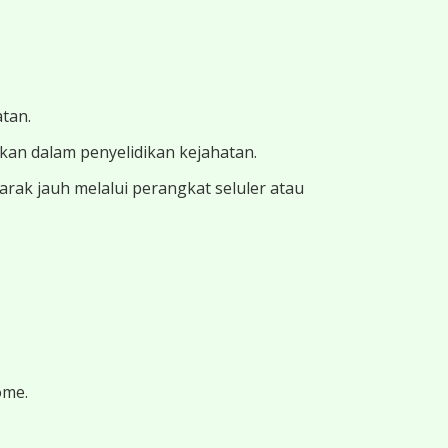
atan.
ukan dalam penyelidikan kejahatan.
ak jauh melalui perangkat seluler atau
ome.