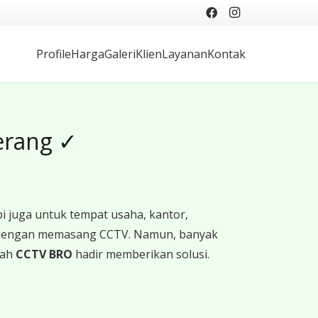
Profile
Harga
Galeri
Klien
Layanan
Kontak
gerang ✓
i juga untuk tempat usaha, kantor,
ah dengan memasang CCTV. Namun, banyak
lah
CCTV BRO
hadir memberikan solusi.