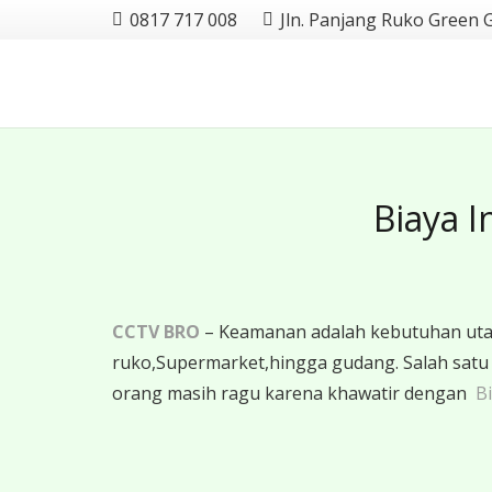
0817 717 008
Jln. Panjang Ruko Green 
Biaya I
CCTV BRO
– Keamanan adalah kebutuhan utama
ruko,Supermarket,hingga gudang. Salah sat
orang masih ragu karena khawatir dengan
Bi