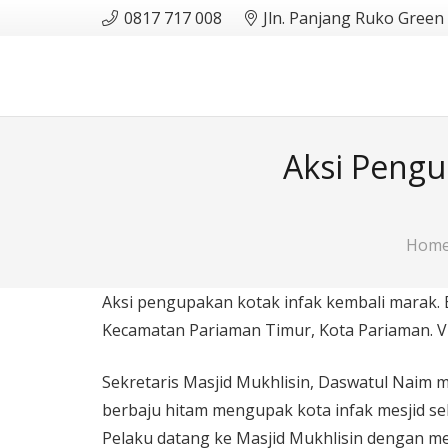
0817 717 008
Jln. Panjang Ruko Green
Aksi Peng
Hom
Aksi pengupakan kotak infak kembali marak. B
Kecamatan Pariaman Timur, Kota Pariaman. Vide
Sekretaris Masjid Mukhlisin, Daswatul Naim m
berbaju hitam mengupak kota infak mesjid sek
Pelaku datang ke Masjid Mukhlisin dengan me